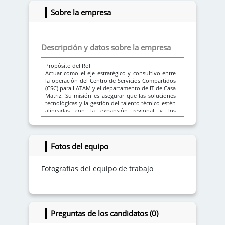
Sobre la empresa
Descripción y datos sobre la empresa
Propósito del Rol
Actuar como el eje estratégico y consultivo entre
la operación del Centro de Servicios Compartidos
(CSC) para LATAM y el departamento de IT de Casa
Matriz. Su misión es asegurar que las soluciones
tecnológicas y la gestión del talento técnico estén
alineadas con la expansión regional y los
estándares corporativos globales.
Responsabilidades Principales
Fotos del equipo
- Gestión de Interfaz: Actuar como el punto de
contacto principal para canalizar requerimientos
técnicos del CSC hacia la casa matriz, garantizando
Fotografías del equipo de trabajo
que la infraestructura tecnológica soporte el
crecimiento del negocio en los diferentes países.
- Alineación Estratégica: Traducir las necesidades
de la unidad de negocio (CSC) en proyectos
técnicos viables para el equipo corporativo de IT.
Preguntas de los candidatos (0)
- Optimización de Procesos: Identificar brechas