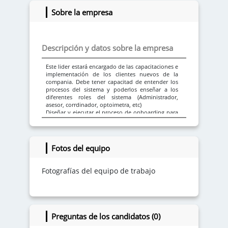
Nivel
Sobre la empresa
Descripción y datos sobre la empresa
Este lider estará encargado de las capacitaciones e
Habilidades e intereses
implementación de los clientes nuevos de la
compania. Debe tener capacitad de entender los
procesos del sistema y poderlos enseñar a los
Habilidades
diferentes roles del sistema (Administrador,
Aprendizaje Continuo
asesor, corrdinador, optoimetra, etc)
Diseñar y ejecutar el proceso de onboarding para
Comprender
nuevos clientes de Softop.
Escuchar
Crear materiales de capacitación (videos, guías,
Participar
tutoriales) sobre el uso de la plataforma.
Acompañar a los clientes en su curva de adopción
Comprensión Del Propio Aprendizaje
Fotos del equipo
del software.
Orientación a resultados que maximice la curva
rapida de aprendizaje y adopción del sistema.
Fotografías del equipo de trabajo
Colaborar con los equipos de producto, soporte y
comercial para alinear la capacitación con las
actualizaciones del sistema.
Preguntas de los candidatos (0)
Intereses