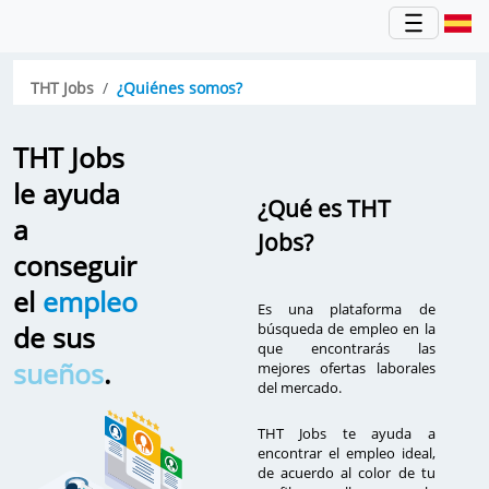
THT Jobs
¿Quiénes somos?
THT Jobs
le ayuda
¿Qué es THT
a
Jobs?
conseguir
el
empleo
Es una plataforma de
búsqueda de empleo en la
de sus
que encontrarás las
sueños
.
mejores ofertas laborales
del mercado.
THT Jobs te ayuda a
encontrar el empleo ideal,
de acuerdo al color de tu