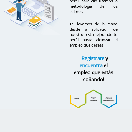
perfil, para ello usamos la
metodología de los
colores.
Te llevamos de la mano
desde la aplicación de
nuestro test, mejorando tu
perfil hasta alcanzar el
empleo que deseas.
¡
Regístrate
y
encuentra
el
empleo que estás
soñando!
Bases de
Sistema de
Selección
datos
evaluación de
especializadas
capacidades técnicas.