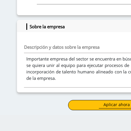
Intereses
Sobre la empresa
Descripción y datos sobre la empresa
Importante empresa del sector se encuentra en bús
se quiera unir al equipo para ejecutar procesos de 
incorporación de talento humano alineado con la cu
de la empresa.
Requisitos:
- Estudiante de últimos semestres en Psicología.
- Mínimo 6 meses en procesos de selección por 
Aplicar ahora
perfiles especializados.
- Manejo intermedio de Excel, Microsoft Office y pl
¿Que ofrecemos?