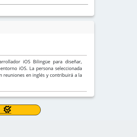
rollador iOS Bilingüe para diseñar,
 entorno iOS. La persona seleccionada
n reuniones en inglés y contribuirá a la
e Software o carreras afines
icaciones iOS