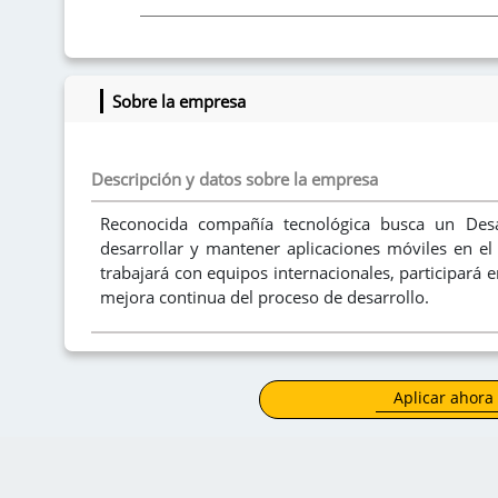
Intereses
Sobre la empresa
Descripción y datos sobre la empresa
Reconocida compañía tecnológica busca un Desar
desarrollar y mantener aplicaciones móviles en el
trabajará con equipos internacionales, participará e
mejora continua del proceso de desarrollo.
Requisitos:
-Profesional en Ingeniería de Sistemas, Desarrollo d
Aplicar ahora
-Mínimo 3 años de experiencia en desarrollo de apl
-Nivel de inglés B2 alto o superior (oral y escrito)