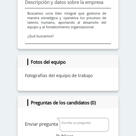
Descripción y datos sobre la empresa
Buscamos un/a líder integral que gestione de
manera estratégica y operativa los procesos de
talento humano, aportando al desarrollo del
equipo y al fortalecimiento organizacional.
¿Qué buscamos?
* Profesional en Psicología, Administración de
Empresas o carreras afines
* Deseable especialización en áreas relacionadas
* Experiencia mínima de 5 años liderando
Fotos del equipo
procesos de talento humano
* Perfil generalista (selección, nómina, gestión de
personal)
Fotografías del equipo de trabajo
* Deseable experiencia en empresas de servicios
Condiciones económicas
* Salario: $6.000.000 + prestaciones de ley
Preguntas de los candidatos (0)
Condiciones laborales:
* Modalidad: Presencial – tiempo completo
* Horario: Lunes a viernes
* Tipo de contrato: Término indefinido
Enviar pregunta