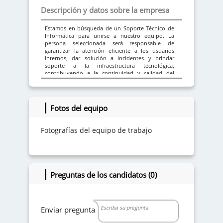
Descripción y datos sobre la empresa
Estamos en búsqueda de un Soporte Técnico de
Informática para unirse a nuestro equipo. La
persona seleccionada será responsable de
garantizar la atención eficiente a los usuarios
internos, dar solución a incidentes y brindar
soporte a la infraestructura tecnológica,
contribuyendo a la continuidad y calidad del
servicio.
Funciones principales
Fotos del equipo
-Atender y dar solución a requerimientos de
usuarios internos mediante mesa de ayuda,
tickets e incidencias.
Fotografías del equipo de trabajo
-Diagnosticar y resolver problemas relacionados
con hardware, software y redes.
-Documentar soluciones y mantener actualizada
la base de conocimiento.
-Monitorear equipos y sistemas, asegurando su
correcto funcionamiento.
Preguntas de los candidatos (0)
-Escalar incidentes críticos y realizar seguimiento a
los casos reportados.
-Apoyar en la implementación de nuevas
herramientas y actualizaciones tecnológicas.
Enviar pregunta
Requisitos
-Profesional en Ingeniería de Sistemas,