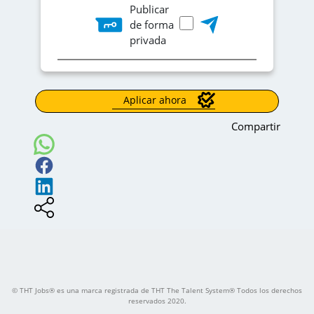
Publicar
Informática, Telecomunicaciones o afi-nes.
-Experiencia mínima de 3 a 5 años en soporte
de forma
técnico
privada
-Conocimientos en:-Sistemas operativos Windows
y/o Linux, Redes y conectividad, Herramien-tas de
gestión de tickets (OTRS, ServiceNow, Jira, etc.).
-Office 365 u otras suites de productividad.
-Idioma: Inglés intermedio.
Aplicar ahora
Qué ofrecemos
-Contrato: Término Indefinido.
Compartir
-Modalidad: Alternancia (presencial y remoto).
-Salario: $3.000.000.
-Oportunidad de crecimiento profesional y
participación en proyectos tecnológicos.
¡Únete a nuestro equipo y crece con nosotros
impulsando la tecnología al siguiente nivel!
© THT Jobs® es una marca registrada de THT The Talent System® Todos los derechos
reservados 2020.